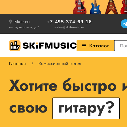
+7-495-374-69-16
Москва
ул. Бутырская, д.7
sales@skifmusic.ru
Поле
Каталог
Главная
Комиссионный отдел
Хотите быстро
свою
гитару?