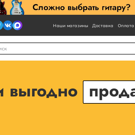
Наши магазины
Доставка
Оплата
 для Поиска
 и выгодно
прод