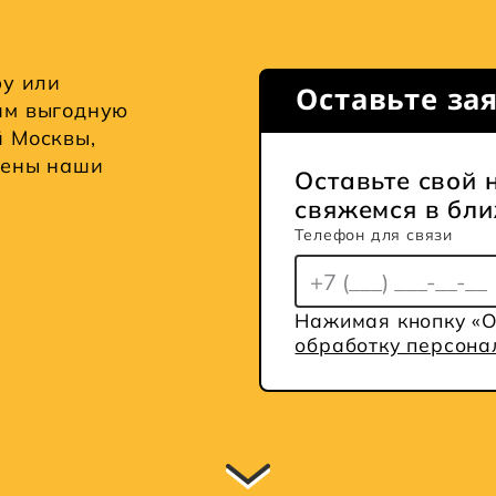
ру или
Оставьте за
им выгодную
й Москвы,
жены наши
Оставьте свой 
свяжемся в бл
Телефон для связи
Нажимая кнопку «О
обработку персон